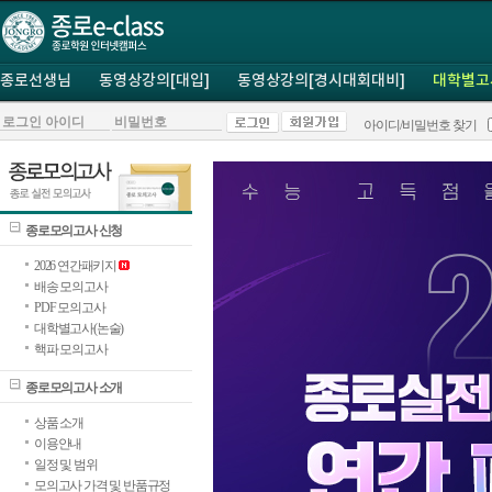
종로선생님
동영상강의[대입]
동영상강의[경시대회대비]
대학별고
아이디/비밀번호 찾기
종로모의고사 신청
2026 연간패키지
배송 모의고사
PDF 모의고사
대학별고사(논술)
핵파 모의고사
종로모의고사 소개
상품 소개
이용안내
일정 및 범위
모의고사 가격 및 반품규정