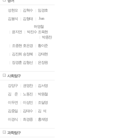
영어
성헌모
김혁수
임경호
Joan
김봉석
김형태
허영철
윤지연
박진수
조육현
박종찬
조종현
호은경
황이준
김진희
송정혜
강태현
장경훈
김형선
은장원
사회탐구
강양구
권영찬
김서영
김
ㅁ
준
노동진
박원철
이두연
이성민
조달영
김중일
김태수
김 석
이경식
최경중
홍재영
과학탐구