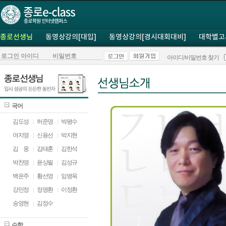
종로선생님
동영상강의[대입]
동영상강의[경시대회대비]
대학별고
아이디/비밀번호 찾기
국어
김도성
허준영
박평수
여지영
신용선
박지현
김
ㅁ
웅
김태훈
김한석
박찬영
윤상필
김성규
백운주
황선영
임병욱
강민정
정명환
이정환
송영현
김정수
수학