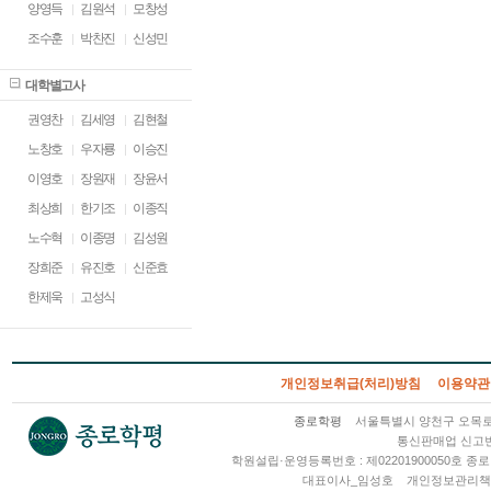
양영득
김원석
모창성
조수훈
박찬진
신성민
대학별고사
권영찬
김세영
김현철
노창호
우자룡
이승진
이영호
장원재
장윤서
최상희
한기조
이종직
노수혁
이종명
김성원
장희준
유진호
신준효
한제욱
고성식
개인정보취급(처리)방침
이용약관
종로학평
서울특별시 양천구 오목로 2
통신판매업 신고번호
학원설립·운영등록번호 : 제02201900050호
대표이사_임성호
개인정보관리책