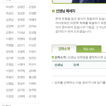
박성하
김영곤
손영표
최승인
정승호
조병훈
문제 유형별 접근 방식이 정립되어 있습
김준섭
양호준
박원태
까다로워진 비문학 독해를 해결하기 위한
김은혜
김건우
김의남
식이 준비되어 있습니까? 1등급. 그 지난
검다리가 되어 드리겠습니다.
김형석
이상남
김성철
이종민
박현태
정성훈
박종철
김인기
이상곤
장민호
조용희
차정수
강좌소개
| 선생님 강좌명을 클릭하시면 
김지호
안성호
양건모
조형길
서원대
박규식
선생님
단계
이영진
박우혁
강태현
최봉석
문병천
황선종
강좌를 선택하신 다음 장바구니에 담기를 
신형일
한승우
이예하
김정은
김다은
정주창
이정경
신희백
은지영