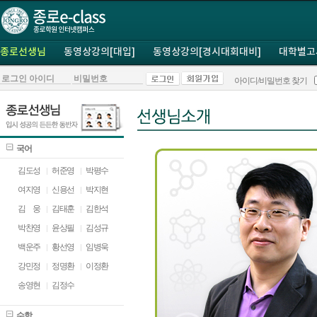
종로선생님
동영상강의[대입]
동영상강의[경시대회대비]
대학별고
아이디/비밀번호 찾기
국어
김도성
허준영
박평수
여지영
신용선
박지현
김
ㅁ
웅
김태훈
김한석
박찬영
윤상필
김성규
백운주
황선영
임병욱
강민정
정명환
이정환
송영현
김정수
수학