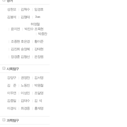
영어
성헌모
김혁수
임경호
Joan
김봉석
김형태
허영철
윤지연
박진수
조육현
박종찬
조종현
호은경
황이준
김진희
송정혜
강태현
장경훈
김형선
은장원
사회탐구
강양구
권영찬
김서영
김
ㅁ
준
노동진
박원철
이두연
이성민
조달영
김중일
김태수
김 석
이경식
최경중
홍재영
과학탐구