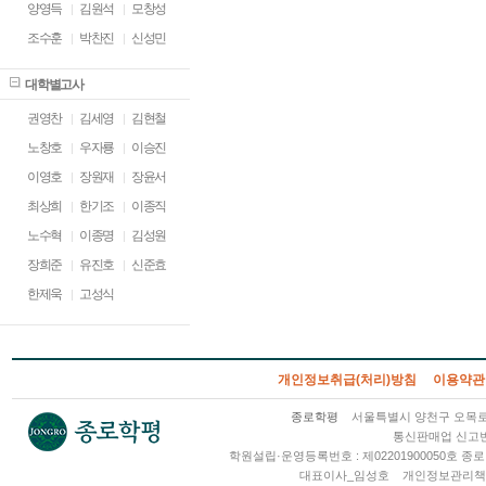
양영득
김원석
모창성
조수훈
박찬진
신성민
대학별고사
권영찬
김세영
김현철
노창호
우자룡
이승진
이영호
장원재
장윤서
최상희
한기조
이종직
노수혁
이종명
김성원
장희준
유진호
신준효
한제욱
고성식
개인정보취급(처리)방침
이용약관
종로학평
서울특별시 양천구 오목로 2
통신판매업 신고번호
학원설립·운영등록번호 : 제02201900050호
대표이사_임성호
개인정보관리책