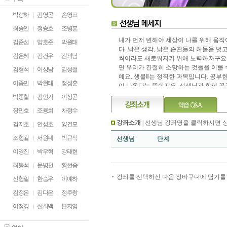
박성하
김영곤
손영표
최승인
정승호
조병훈
내가 먼저 변해야 세상이 나를 위해 움직
김준섭
양호준
박원태
다. 낡은 생각, 낡은 습관들의 허물을 벗
김은혜
김건우
김의남
씩이라도 새로워지기 위해 노력하자구요
면 우리가 간절히 소망하는 것들을 이룰 
김형석
이상남
김성철
예요. 생물Ⅱ는 정직한 과목입니다. 공부
이종민
박현태
정성훈
이 나온다는 뜻이지요. 선생님과 함께 꼼
겁게 공부해보자구요..^^
박종철
김인기
이상곤
장민호
조용희
차정수
강좌소개
| 선생님 강좌명을 클릭하시면 
김지호
안성호
양건모
조형길
서원대
박규식
선생님
단계
이영진
박우혁
강태현
최봉석
문병천
황선종
강좌를 선택하신 다음 장바구니에 담기를 
신형일
한승우
이예하
김정은
김다은
정주창
이정경
신희백
은지영