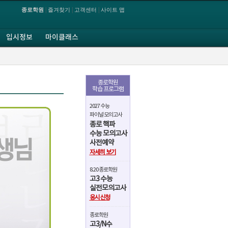
|
|
|
종로학원
즐겨찾기
고객센터
사이트 맵
입시정보
마이클래스
종로학원
학습 프로그램
2027 수능
파이널 모의고사
종로 핵파
수능 모의고사
사전예약
자세히 보기
8.20 종로학원
고3 수능
실전모의고사
응시신청
종로학원
고3/N수