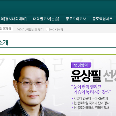
의[경시대회대비]
대학별고사[논술]
종로모의고사
종로핵심체크
아이디/비밀번호 찾기
아이디저장