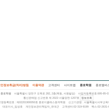
개인정보취급(처리)방침
이용약관
고객센터
사이트맵
종로학원
종로멤버
종로학평
서울특별시 양천구 오목로 282, 2층(목동, 서원빌딩)
사업자등록번호:695-85-01
통신판매업 신고번호 제 2022-서울양천-1207호
정보조회
영등록번호 : 제02201900050호 종로이클래스원격학원
신고기관명 : 서울특별시서부교육
대표이사_임성호
개인정보관리책임자_유대근
고객센터:02-319-9199
팩스:02-2631-