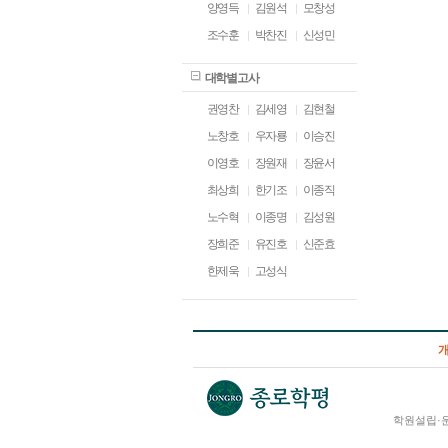
양영득
김원석
모창성
조수훈
박찬진
신성민
대학별고사
권영찬
김세영
김현철
노창호
우자룡
이승진
이영호
장원재
장윤서
최상희
한기조
이종직
노수혁
이종명
김성원
장희준
유진호
신준효
한제욱
고성식
학원설립·운