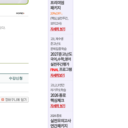
프리미엄
패키지
20%OFF ↓
(핵심,실전주간,
모의고사)
다.
자세히 보기
고3, 재수생
준고난도
문제 집중 학습
2027준고난도
국어,수학,영어
실전주간평가
프로그램
FINAL
자세히보기
수강신청
고1,2,3 연간
자기주도학습
2026 종로
핵심체크
자세히 보기
2026 종로
실전모의고사
연간패키지