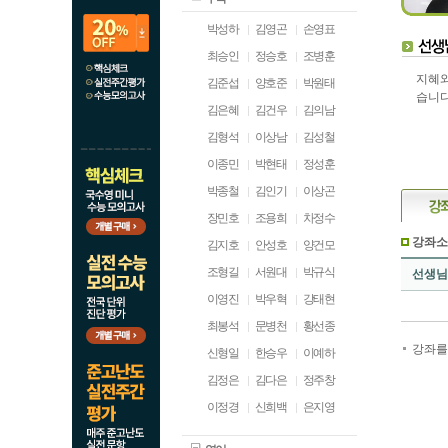
박성하
김영곤
손영표
최승인
정승호
조병훈
지혜와
김준섭
양호준
박원태
습니다
김은혜
김건우
김의남
김형석
이상남
김성철
이종민
박현태
정성훈
박종철
김인기
이상곤
장민호
조용희
차정수
강좌소
김지호
안성호
양건모
조형길
서원대
박규식
선생님
이영진
박우혁
강태현
최봉석
문병천
황선종
강좌를
신형일
한승우
이예하
김정은
김다은
정주창
이정경
신희백
은지영