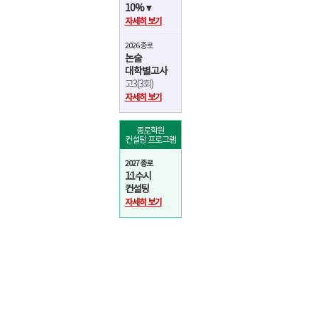
10%▼
자세히 보기
2026 종로
논술
대학별고사
고3(3회)
자세히 보기
종로학원
컨설팅 프로그램
2027 종로
1:1 수시
컨설팅
자세히 보기