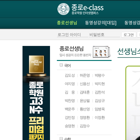
종로선생님
동영상강의[대입]
동영상강
국어
김도성
허준영
박평수
여지영
신용선
박지현
김
ㅁ
웅
김태훈
김한석
박찬영
윤상필
김성규
백운주
황선영
임병욱
강민정
정명환
이정환
송영현
김정수
수학