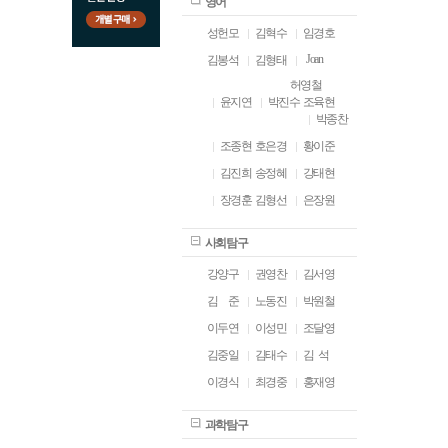
영어
성헌모
김혁수
임경호
Joan
김봉석
김형태
허영철
윤지연
박진수
조육현
박종찬
조종현
호은경
황이준
김진희
송정혜
강태현
장경훈
김형선
은장원
사회탐구
강양구
권영찬
김서영
김
ㅁ
준
노동진
박원철
이두연
이성민
조달영
김중일
김태수
김 석
이경식
최경중
홍재영
과학탐구